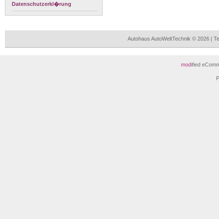
Datenschutzerkl�rung
Autohaus AutoWeltTechnik © 2026 | 
mod
ified eCom
P